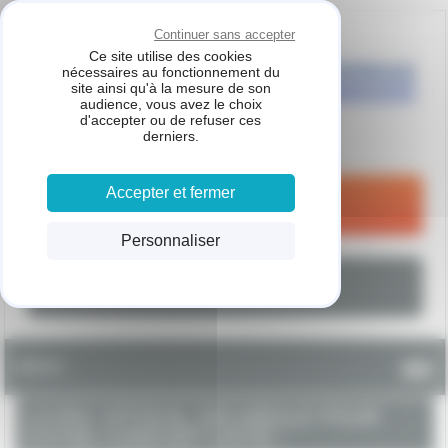
Panneau de gestion des cookies
Continuer sans accepter
Ce site utilise des cookies
nécessaires au fonctionnement du
site ainsi qu'à la mesure de son
audience, vous avez le choix
d'accepter ou de refuser ces
derniers.
Accepter et fermer
DEVIS GRATUIT
Personnaliser
Voir le numéro de tel
MENU
LA PAC VITOCAL 200 IDÉALE POUR
VOTRE CONFORT D’ÉTÉ !